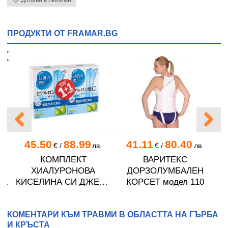
Добави в любими
ПРОДУКТИ ОТ FRAMAR.BG
я!
45.50
88.99
41.11
80.40
.
€
/
лв.
€
/
лв.
КОМПЛЕКТ
ВАРИТЕКС
ХИАЛУРОНОВА
ДОРЗОЛУМБАЛЕН
Т
КИСЕЛИНА СИ ДЖЕЛИ
КОРСЕТ модел 110
желирани стика 2 кутии
* 31
КОМЕНТАРИ КЪМ ТРАВМИ В ОБЛАСТТА НА ГЪРБА
И КРЪСТА