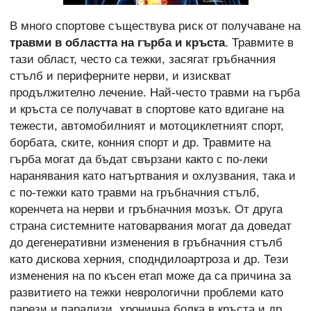
В много спортове съществува риск от получаване на
травми в областта на гърба и кръста
. Травмите в
тази област, често са тежки, засягат гръбначния
стълб и периферните нерви, и изискват
продължително лечение. Най-често травми на гърба
и кръста се получават в спортове като вдигане на
тежести, автомобилният и мотоциклетният спорт,
борбата, ските, конния спорт и др. Травмите на
гърба могат да бъдат свързани както с по-леки
наранявания като натъртвания и охлузвания, така и
с по-тежки като травми на гръбначния стълб,
коренчета на нерви и гръбначния мозък. От друга
страна системните натоварвания могат да доведат
до дегенеративни изменения в гръбначния стълб
като дискова херния, сподндилоартроза и др. Тези
изменения на по късен етап може да са причина за
развитието на тежки неврологични проблеми като
парези и парализи, хронична болка в кръста и др.