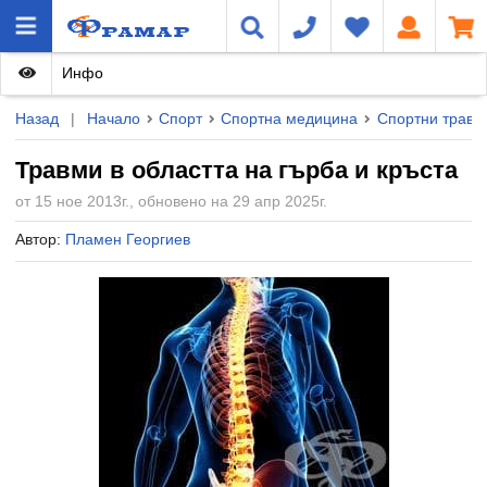
Инфо
Назад
|
Начало
Спорт
Спортна медицина
Спортни травм
Травми в областта на гърба и кръста
от 15 ное 2013г., обновено на 29 апр 2025г.
Автор:
Пламен Георгиев