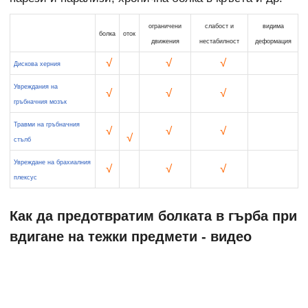
ограничени
слабост и
видима
болка
оток
движения
нестабилност
деформация
√
√
√
Дискова херния
Увреждания на
√
√
√
гръбначния мозък
Травми на гръбначния
√
√
√
√
стълб
Увреждане на брахиалния
√
√
√
плексус
Как да предотвратим болката в гърба при
вдигане на тежки предмети - видео