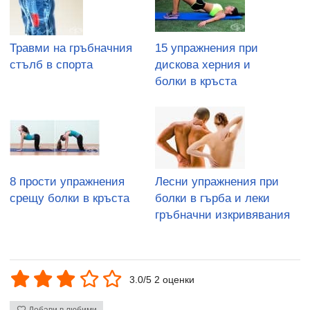
Травми на гръбначния
15 упражнения при
стълб в спорта
дискова херния и
болки в кръста
8 прости упражнения
Лесни упражнения при
срещу болки в кръста
болки в гърба и леки
гръбначни изкривявания
3.0/5 2 оценки