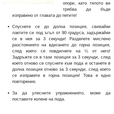
опори, като тялото ви
трябва да бъде
изправено от главата до петите!
Спуснете се до долна позиция, свивайки
лактите си под ъгъл от 90 градуса, задържайки
се в нея за 3 секунди! Разделете мислено
разстоянието на вдигането до горна позиция,
след което се повдигнете на ¼ от него!
Задръжте се в тази позиция за 3 секунди, след
което отново се спуснете към пода и останете в
долна позиция отново за 3 секунди, след което
се изправете в горна позиция! Това е едно
повторение.
За да улесните упражнението, може да
поставите колене на пода.