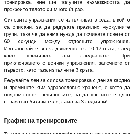
тренировка, вие ще получите възможността да
прекроите тялото си много бързо.
Силовите упражнения се изпълняват в реда, в който
са описани, за да редувате правилно мускулните
групи, така че да няма нужда да почивате повече от
60 секунди между отделните упражнения.
Изпълнявайте всяко движение по 10-12 пъти, след
което преминете към следващото. При
приключването с всички упражнения, започнете от
първото, като така изпълните 3 кръга.
Редувайте ден за силова тренировка с ден за кардио
и преминете към здравословно хранене, с което да
подпомогнете тренировките, за да постигнете едно
страхотно бикини тяло, само за 3 седмици!
График на тренировките