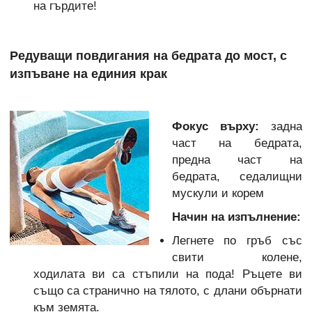
на гърдите!
Редуващи повдигания на бедрата до мост, с
изпъване на единия крак
Фокус върху:
задна
част на бедрата,
предна част на
бедрата, седалищни
мускули и корем
Начин на изпълнение:
Легнете по гръб със
свити колене,
ходилата ви са стъпили на пода! Ръцете ви
също са странично на тялото, с длани обърнати
към земята.