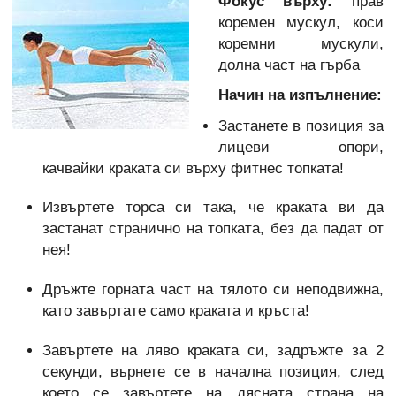
Фокус върху:
прав
коремен мускул, коси
коремни мускули,
долна част на гърба
Начин на изпълнение:
Застанете в позиция за
лицеви опори,
качвайки краката си върху фитнес топката!
Извъртете торса си така, че краката ви да
застанат странично на топката, без да падат от
нея!
Дръжте горната част на тялото си неподвижна,
като завъртате само краката и кръста!
Завъртете на ляво краката си, задръжте за 2
секунди, върнете се в начална позиция, след
което се завъртете на дясната страна на