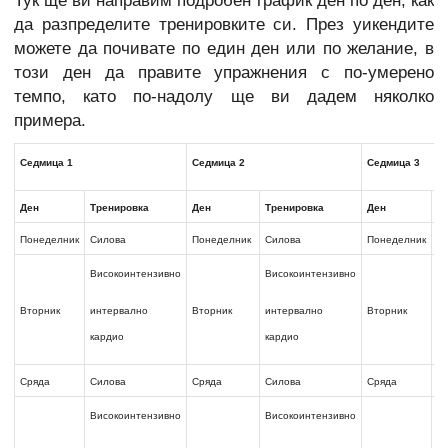
Тук ще ви направим подробен график ден по ден, как
да разпределите тренировките си. През уикендите
можете да почивате по един ден или по желание, в
този ден да правите упражнения с по-умерено
темпо, като по-надолу ще ви дадем няколко
примера.
Седмица 1
Седмица 2
Седмица 3
Ден
Тренировка
Ден
Тренировка
Ден
Т
Понеделник
Силова
Понеделник
Силова
Понеделник
С
Високоинтензивно
Високоинтензивно
В
интервално
интервално
и
Вторник
Вторник
Вторник
кардио
кардио
к
Сряда
Силова
Сряда
Силова
Сряда
С
Високоинтензивно
Високоинтензивно
В