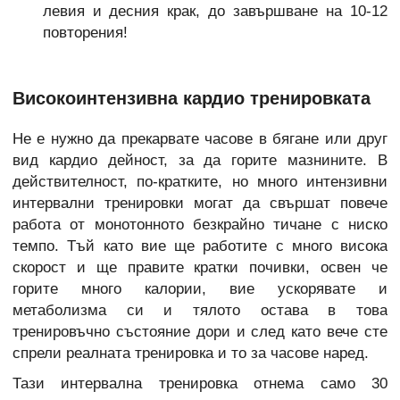
левия и десния крак, до завършване на 10-12
повторения!
Високоинтензивна кардио тренировката
Не е нужно да прекарвате часове в бягане или друг
вид кардио дейност, за да горите мазнините. В
действителност, по-кратките, но много интензивни
интервални тренировки могат да свършат повече
работа от монотонното безкрайно тичане с ниско
темпо. Тъй като вие ще работите с много висока
скорост и ще правите кратки почивки, освен че
горите много калории, вие ускорявате и
метаболизма си и тялото остава в това
тренировъчно състояние дори и след като вече сте
спрели реалната тренировка и то за часове наред.
Тази интервална тренировка отнема само 30