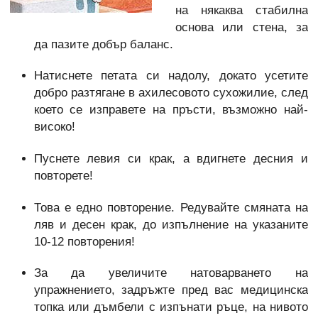
на някаква стабилна
основа или стена, за
да пазите добър баланс.
Натиснете петата си надолу, докато усетите
добро разтягане в ахилесовото сухожилие, след
което се изправете на пръсти, възможно най-
високо!
Пуснете левия си крак, а вдигнете десния и
повторете!
Това е едно повторение. Редувайте смяната на
ляв и десен крак, до изпълнение на указаните
10-12 повторения!
За да увеличите натоварването на
упражнението, задръжте пред вас медицинска
топка или дъмбели с изпънати ръце, на нивото