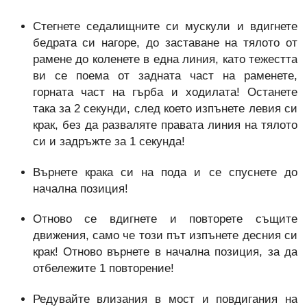
Стегнете седалищните си мускули и вдигнете
бедрата си нагоре, до заставане на тялото от
рамене до коленете в една линия, като тежестта
ви се поема от задната част на раменете,
горната част на гърба и ходилата! Останете
така за 2 секунди, след което изпънете левия си
крак, без да разваляте правата линия на тялото
си и задръжте за 1 секунда!
Върнете крака си на пода и се спуснете до
начална позиция!
Отново се вдигнете и повторете същите
движения, само че този път изпънете десния си
крак! Отново върнете в начална позиция, за да
отбележите 1 повторение!
Редувайте влизания в мост и повдигания на