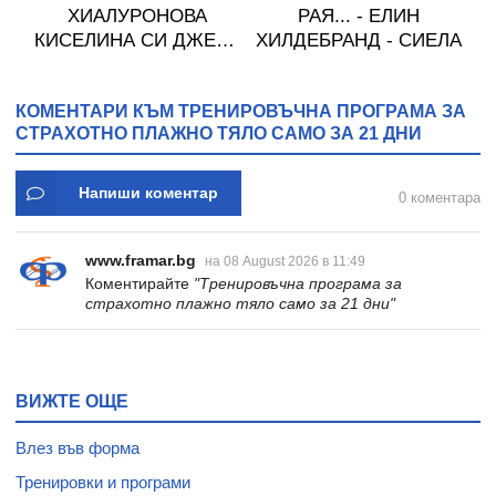
ХИАЛУРОНОВА
РАЯ... - ЕЛИН
М
А
КИСЕЛИНА СИ ДЖЕЛИ
ХИЛДЕБРАНД - СИЕЛА
желирани стика 2 кутии
* 31
КОМЕНТАРИ КЪМ ТРЕНИРОВЪЧНА ПРОГРАМА ЗА
СТРАХОТНО ПЛАЖНО ТЯЛО САМО ЗА 21 ДНИ
Напиши коментар
0 коментара
www.framar.bg
на 08 August 2026 в 11:49
Коментирайте
"Тренировъчна програма за
страхотно плажно тяло само за 21 дни"
ВИЖТЕ ОЩЕ
Влез във форма
Тренировки и програми