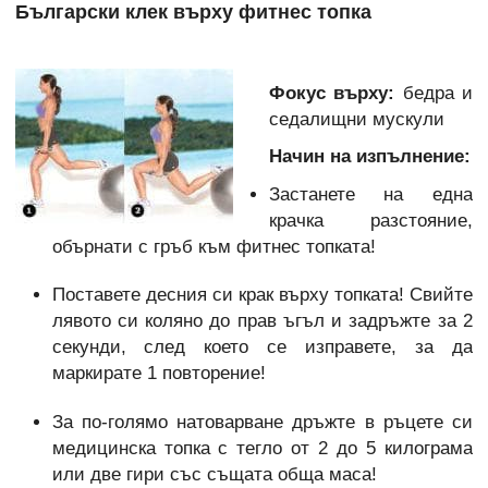
Български клек върху фитнес топка
Фокус върху:
бедра и
седалищни мускули
Начин на изпълнение:
Застанете на една
крачка разстояние,
обърнати с гръб към фитнес топката!
Поставете десния си крак върху топката! Свийте
лявото си коляно до прав ъгъл и задръжте за 2
секунди, след което се изправете, за да
маркирате 1 повторение!
За по-голямо натоварване дръжте в ръцете си
медицинска топка с тегло от 2 до 5 килограма
или две гири със същата обща маса!