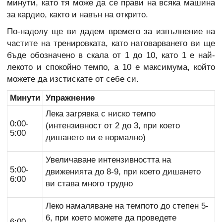
минути, като тя може да се прави на всяка машина
за кардио, както и навън на открито.
По-надолу ще ви дадем времето за изпълнение на
частите на тренировката, като натоварването ви ще
бъде обозначено в скала от 1 до 10, като 1 е най-
лекото и спокойно темпо, а 10 е максимума, който
можете да изстискате от себе си.
Минути
Упражнение
Лека загрявка с ниско темпо
0:00-
(интензивност от 2 до 3, при което
5:00
дишането ви е нормално)
Увеличаване интензивността на
5:00-
движенията до 8-9, при което дишането
6:00
ви става много трудно
Леко намаляване на темпото до степен 5-
6, при което можете да проведете
6:00-