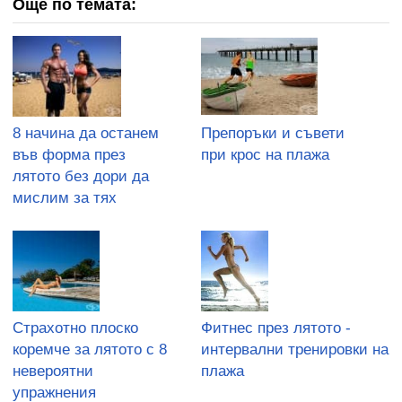
Още по темата:
8 начина да останем
Препоръки и съвети
във форма през
при крос на плажа
лятото без дори да
мислим за тях
Страхотно плоско
Фитнес през лятото -
коремче за лятото с 8
интервални тренировки на
невероятни
плажа
упражнения