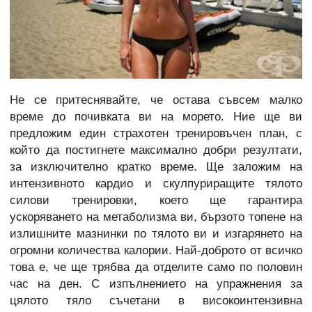
Не се притеснявайте, че остава съвсем малко
време до почивката ви на морето. Ние ще ви
предложим един страхотен тренировъчен план, с
който да постигнете максимално добри резултати,
за изключително кратко време. Ще заложим на
интензивното кардио и скулпуриращите тялото
силови тренировки, което ще гарантира
ускоряването на метаболизма ви, бързото топене на
излишните мазнинки по тялото ви и изгарянето на
огромни количества калории. Най-доброто от всичко
това е, че ще трябва да отделите само по половин
час на ден. С изпълнението на упражнения за
цялото тяло съчетани в високоинтензивна