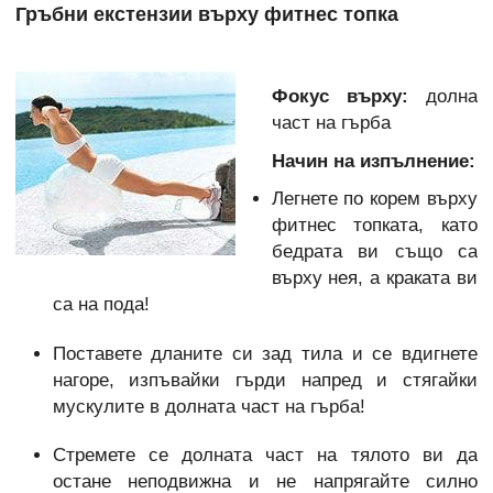
Гръбни екстензии върху фитнес топка
Фокус върху:
долна
част на гърба
Начин на изпълнение:
Легнете по корем върху
фитнес топката, като
бедрата ви също са
върху нея, а краката ви
са на пода!
Поставете дланите си зад тила и се вдигнете
нагоре, изпъвайки гърди напред и стягайки
мускулите в долната част на гърба!
Стремете се долната част на тялото ви да
остане неподвижна и не напрягайте силно