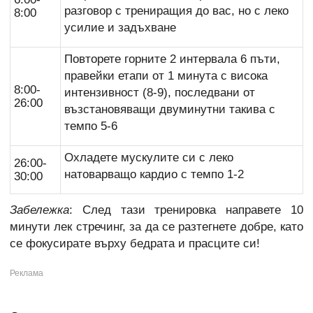
разговор с трениращия до вас, но с леко
8:00
усилие и задъхване
Повторете горните 2 интервала 6 пъти,
правейки етапи от 1 минута с висока
8:00-
интензивност (8-9), последвани от
26:00
възстановяващи двуминутни такива с
темпо 5-6
Охладете мускулите си с леко
26:00-
натоварващо кардио с темпо 1-2
30:00
Забележка
: След тази тренировка направете 10
минути лек стречинг, за да се разтегнете добре, като
се фокусирате върху бедрата и прасците си!