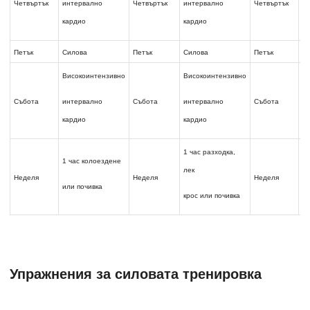
интервално
интервално
и
Четвъртък
Четвъртък
Четвъртък
кардио
кардио
к
Петък
Силова
Петък
Силова
Петък
С
Високоинтензивно
Високоинтензивно
В
интервално
интервално
и
Събота
Събота
Събота
кардио
кардио
к
1 час разходка,
1 
1 час колоездене
лек
р
Неделя
Неделя
Неделя
или почивка
крос или почивка
и
Упражнения за силовата тренировка