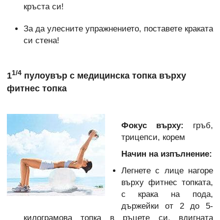
кръста си!
За да улесните упражнението, поставете краката
си стена!
1/4
1
пулоувър с медицинска топка върху
фитнес топка
Фокус върху:
гръб,
трицепси, корем
Начин на изпълнение:
Легнете с лице нагоре
върху фитнес топката,
с крака на пода,
държейки от 2 до 5-
килограмова топка в ръцете си, вдигната