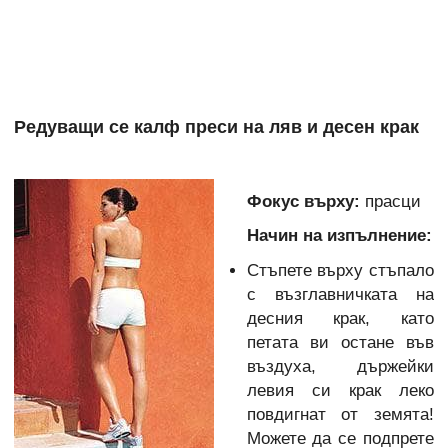
Редуващи се калф преси на ляв и десен крак
Фокус върху:
прасци
Начин на изпълнение:
Стъпете върху стъпало
с възглавничката на
десния крак, като
петата ви остане във
въздуха, държейки
левия си крак леко
повдигнат от земята!
Можете да се подпрете