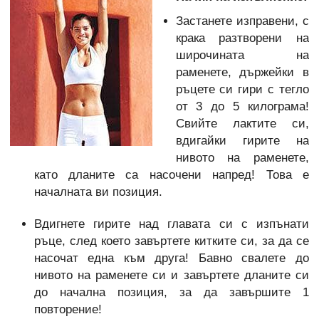
Застанете изправени, с
крака разтворени на
широчината на
раменете, държейки в
ръцете си гири с тегло
от 3 до 5 килограма!
Свийте лактите си,
вдигайки гирите на
нивото на раменете,
като дланите са насочени напред! Това е
началната ви позиция.
Вдигнете гирите над главата си с изпънати
ръце, след което завъртете китките си, за да се
насочат една към друга! Бавно свалете до
нивото на раменете си и завъртете дланите си
до начална позиция, за да завършите 1
повторение!