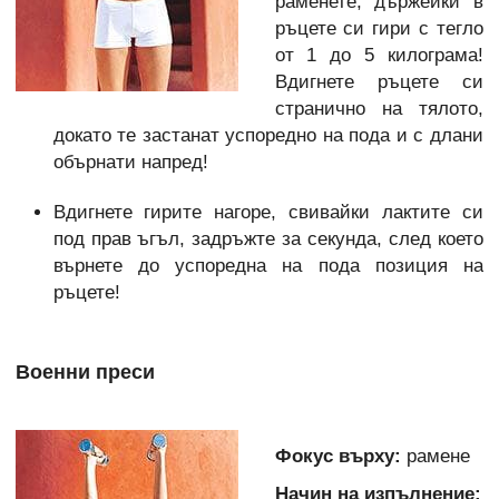
раменете, държейки в
ръцете си гири с тегло
от 1 до 5 килограма!
Вдигнете ръцете си
странично на тялото,
докато те застанат успоредно на пода и с длани
обърнати напред!
Вдигнете гирите нагоре, свивайки лактите си
под прав ъгъл, задръжте за секунда, след което
върнете до успоредна на пода позиция на
ръцете!
Военни преси
Фокус върху:
рамене
Начин на изпълнение: