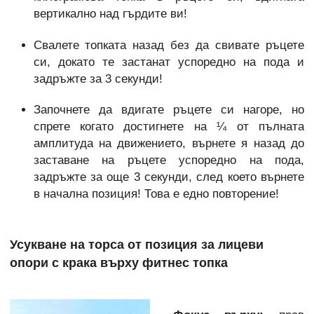
вертикално над гърдите ви!
Свалете топката назад без да свивате ръцете
си, докато те застанат успоредно на пода и
задръжте за 3 секунди!
Започнете да вдигате ръцете си нагоре, но
спрете когато достигнете на ¼ от пълната
амплитуда на движението, върнете я назад до
заставане на ръцете успоредно на пода,
задръжте за още 3 секунди, след което върнете
в начална позиция! Това е едно повторение!
Усукване на торса от позиция за лицеви
опори с крака върху фитнес топка