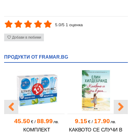
5.0/5 1 оценка
Добави в любими
ПРОДУКТИ ОТ FRAMAR.BG
45.50
88.99
9.15
17.90
€
/
лв.
€
/
лв.
А
КОМПЛЕКТ
КАКВОТО СЕ СЛУЧИ В