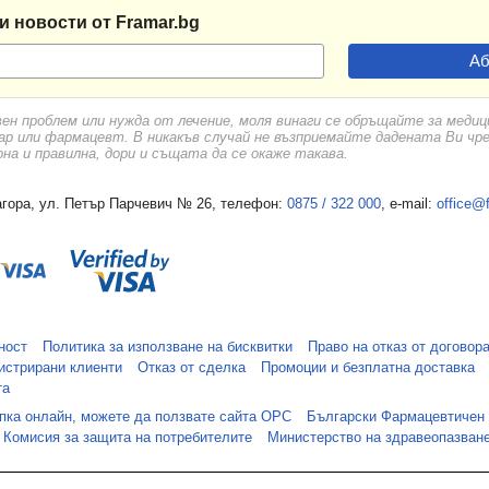
и новости от Framar.bg
вен проблем или нужда от лечение, моля винаги се обръщайте за меди
ар или фармацевт. В никакъв случай не възприемайте дадената Ви чр
а и правилна, дори и същата да се окаже такава.
гора, ул. Петър Парчевич № 26, телефон:
0875 / 322 000
, e-mail:
office@
ност
Политика за използване на бисквитки
Право на отказ от договор
истрирани клиенти
Отказ от сделка
Промоции и безплатна доставка
та
упка онлайн, можете да ползвате сайта ОРС
Български Фармацевтичен
Комисия за защита на потребителите
Министерство на здравеопазван