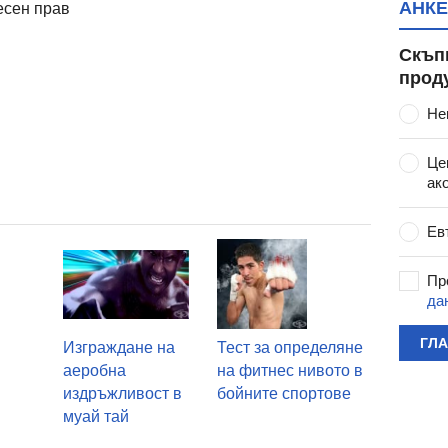
АНКЕ
есен прав
Скъп
прод
Не
Це
ак
Ев
Пр
да
ГЛ
Изграждане на
Тест за определяне
аеробна
на фитнес нивото в
издръжливост в
бойните спортове
муай тай