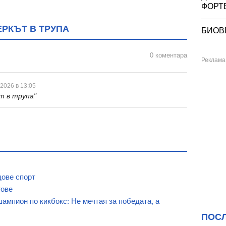
ФОРТЕ
РКЪТ В ТРУПА
БИОВЕ
0 коментара
 2026 в 13:05
т в трупа"
дове спорт
тове
ампион по кикбокс: Не мечтая за победата, а
ПОС