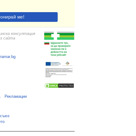
цинска консултация
ез сайта
framar.bg
а
Рекламации
 съюз
ето