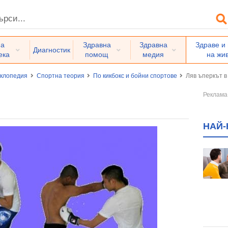
на
Здравна
Здравна
Здраве и
Диагностик
ека
помощ
медия
на жи
иклопедия
Спортна теория
По кикбокс и бойни спортове
Ляв ъперкът в
НАЙ-