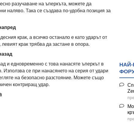
лесно разучаване на ъперкъта, можете да
ни наляво. Така се създава по-удобна позиция за
 напред
десния крак, а всичко останало е като ударът от
, левият крак трябва да застане в опора.
назад
зад и едновременно с това нанасяте ъперкът в
НАЙ-
о. Използва се при нанасянето на серия от удари
ФОР
тегляте на безопасно разстояние. Можете също
иничен контриращ удар.
Сп
Ze
а
пре
Мо
кр
пре