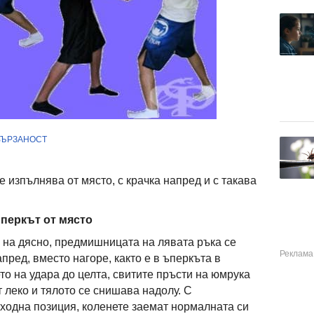
ВЪРЗАНОСТ
 изпълнява от място, с крачка напред и с такава
ъперкът от място
о на дясно, предмишницата на лявата ръка се
пред, вместо нагоре, както е в ъперкъта в
то на удара до целта, свитите пръсти на юмрука
т леко и тялото се снишава надолу. С
зходна позиция, коленете заемат нормалната си