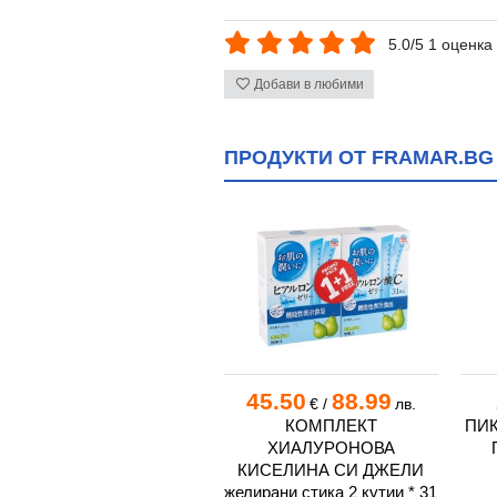
5.0/5 1 оценка
Добави в любими
ПРОДУКТИ ОТ FRAMAR.BG
35.25
68.94
45.50
88.99
€
/
лв.
€
/
лв.
ОСТРОВИТ БОКСОВИ
КОМПЛЕКТ
ПИК
РЪКАВИЦИ
ХИАЛУРОНОВА
КИСЕЛИНА СИ ДЖЕЛИ
желирани стика 2 кутии * 31