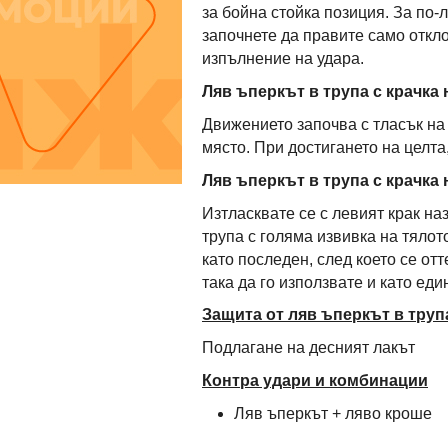
за бойна стойка позиция. За по-
започнете да правите само откло
изпълнение на удара.
Ляв ъперкът в трупа с крачка
Движението започва с тласък на 
място. При достигането на целта
Ляв ъперкът в трупа с крачка 
Изтласквате се с левият крак на
трупа с голяма извивка на тялот
като последен, след което се от
така да го използвате и като ед
Защита от ляв ъперкът в труп
Подлагане на десният лакът
Контра удари и комбинации
Ляв ъперкът + ляво кроше