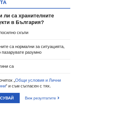
ТА
и ли са хранителните
укти в България?
посилно скъпи
ните са нормални за ситуацията,
о пазарувате разумно
тини са
очетох „
Общи условия и Лични
нни
“ и съм съгласен с тях.
АСУВАЙ
Виж резултатите