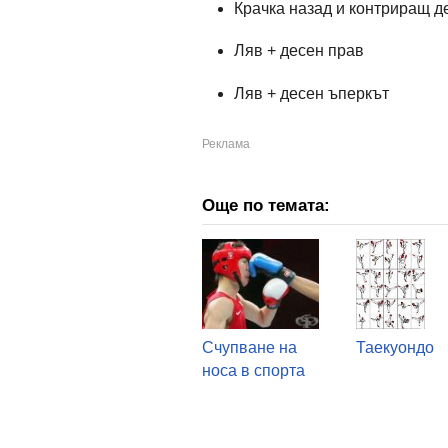
Крачка назад и контриращ д
Ляв + десен прав
Ляв + десен ъперкът
Още по темата:
Счупване на
Таекуондо
носа в спорта