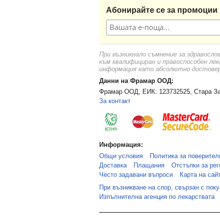
Абонирайте се за промоции 
При възникнало съмнение за здравосло
към квалифициран и правоспособен лек
информация като абсолютно достоверн
Данни на Фрамар ООД:
Фрамар ООД, ЕИК: 123732525, Стара За
За контакт
Информация:
Общи условия
Политика за поверител
Доставка
Плащания
Отстъпки за рег
Често задавани въпроси
Карта на сай
При възникване на спор, свързан с пок
Изпълнителна агенция по лекарствата