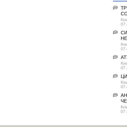
ТР
С
Ком
07 
СИ
Н
Ком
07 
АТ
Ком
07 
ЦИ
Ком
07 
АН
ЧЕ
Ком
07 