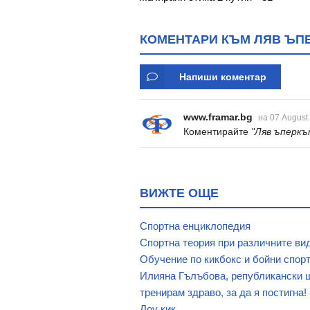
КОМЕНТАРИ КЪМ ЛЯВ ЪПЕ
Напиши коментар
www.framar.bg
на 07 August
Коментирайте
"Ляв ъперкъ
ВИЖТЕ ОЩЕ
Спортна енциклопедия
Спортна теория при различните ви
Обучение по кикбокс и бойни спор
Илияна Гълъбова, републикански ш
тренирам здраво, за да я постигна!
Лоу кик