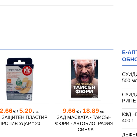
Е-АП
ОБН
СУИД
500 м
СУИД
РИПЕЪ
2.66
5.20
9.66
18.89
31.
€
/
лв.
€
/
лв.
КФД 
 ЗАЩИТЕН ПЛАСТИР
ЗАД МАСКАТА - ТАЙСЪН
ОСТР
400 г
ПРОТИВ УДАР * 20
ФЮРИ - АВТОБИОГРАФИЯ
- СИЕЛА
ДЕФЕ