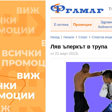
Здрав
Е-аптека
Промоции
библиот
|
Назад
Начало
Спорт
Спортна енц
Ляв ъперкът в трупа
от 21 март 2013г.