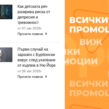
Как детската реч
разкрива риска от
депресия и
тревожност
от 07 авг 2026г.
Прочети повече
Първи случай на
заразен с Бурбонски
вирус след ухапване
от кърлеж в Ню Йорк
от 06 авг 2026г.
Прочети повече