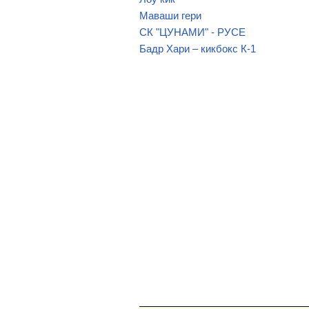
Маваши гери
СК "ЦУНАМИ" - РУСЕ
Бадр Хари – кикбокс К-1