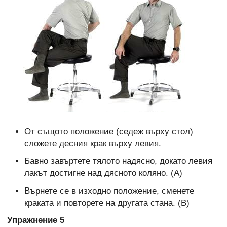
От същото положение (седеж върху стол)
сложете десния крак върху левия.
Бавно завъртете тялото надясно, докато левия
лакът достигне над дясното коляно. (А)
Върнете се в изходно положение, сменете
краката и повторете на другата стана. (В)
Упражнение 5