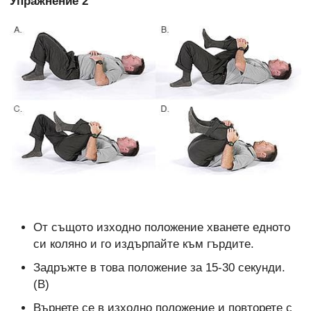
Упражнение 2
От същото изходно положение хванете едното
си коляно и го издърпайте към гърдите.
Задръжте в това положение за 15-30 секунди.
(В)
Върнете се в изходно положение и повторете с