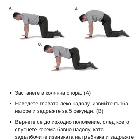
Застанете в колянна опора. (А)
Наведете главата леко надолу, извийте гърба
нагоре и задръжте за 5 секунди. (В)
Върнете се до изходно положение, след което
спуснете корема бавно надолу, като
задълбочите извивката на гръбнака и задръжте