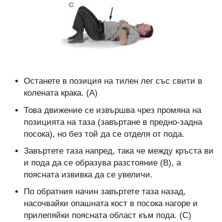
Останете в позиция на тилен лег със свити в
колената крака. (А)
Това движение се извършва чрез промяна на
позицията на таза (завъртане в предно-задна
посока), но без той да се отделя от пода.
Завъртете таза напред, така че между кръста ви
и пода да се образува разстояние (В), а
поясната извивка да се увеличи.
По обратния начин завъртете таза назад,
насочвайки опашната кост в посока нагоре и
прилепяйки поясната област към пода. (С)