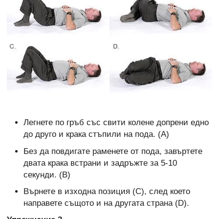
Легнете по гръб със свити колене допрени едно
до друго и крака стъпили на пода. (А)
Без да повдигате раменете от пода, завъртете
двата крака встрани и задръжте за 5-10
секунди. (В)
Върнете в изходна позиция (С), след което
направете същото и на другата страна (D).