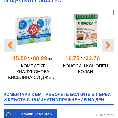
ПРОДУКТИ ОТ FRAMAR.BG
я!
Бе
45.50
88.99
16.75
32.76
1
.
€
/
лв.
€
/
лв.
КОМПЛЕКТ
КОНОСАН КОНОПЕН
ХИАЛУРОНОВА
КОЛАН
Л
ЮС
КИСЕЛИНА СИ ДЖЕЛИ
В
желирани стика 2 кутии
Н
* 31
КОМЕНТАРИ КЪМ ПРЕБОРЕТЕ БОЛКИТЕ В ГЪРБА
И КРЪСТА С 15 МИНУТИ УПРАЖНЕНИЯ НА ДЕН
Напиши коментар
0 коментара