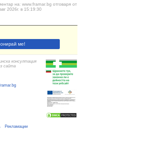
ентар на: www.framar.bg отговаря от
авг 2026г. в 15:19:30
цинска консултация
ез сайта
framar.bg
а
Рекламации