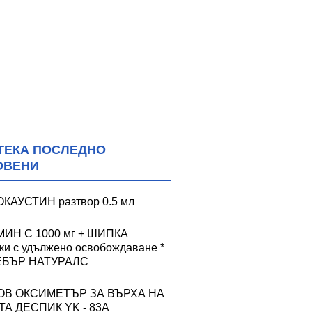
ТЕКА ПОСЛЕДНО
ОВЕНИ
КАУСТИН разтвор 0.5 мл
ИН С 1000 мг + ШИПКА
тки с удължено освобождаване *
УЕБЪР НАТУРАЛС
ОВ ОКСИМЕТЪР ЗА ВЪРХА НА
А ДЕСПИК YK - 83A