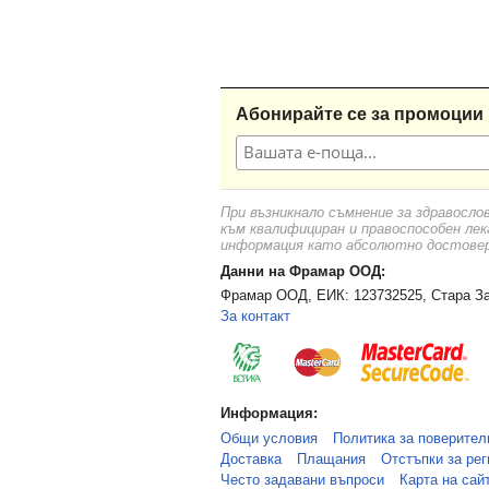
Абонирайте се за промоции 
При възникнало съмнение за здравосло
към квалифициран и правоспособен лек
информация като абсолютно достоверн
Данни на Фрамар ООД:
Фрамар ООД, ЕИК: 123732525, Стара За
За контакт
Информация:
Общи условия
Политика за поверител
Доставка
Плащания
Отстъпки за рег
Често задавани въпроси
Карта на сай