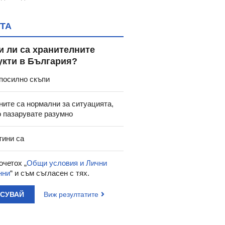
ТА
и ли са хранителните
укти в България?
посилно скъпи
ните са нормални за ситуацията,
о пазарувате разумно
тини са
очетох „
Общи условия и Лични
нни
“ и съм съгласен с тях.
АСУВАЙ
Виж резултатите