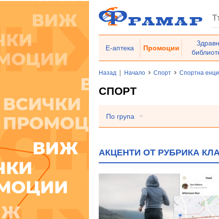
Здрав
Е-аптека
Промоции
библиот
|
Назад
Начало
Спорт
Спортна енц
СПОРТ
По група
АКЦЕНТИ ОТ РУБРИКА КЛ