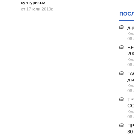
културизъм
от 17 юли 2019г.
ПОС
д-
Ком
06 
БЕ
200
Ком
06 
ГА
дъ
Ком
06 
ТР
С
Ком
06 
ПР
30