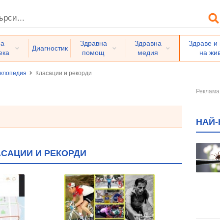
на
Здравна
Здравна
Здраве и
Диагностик
ека
помощ
медия
на жи
иклопедия
Класации и рекорди
НАЙ-
АСАЦИИ И РЕКОРДИ