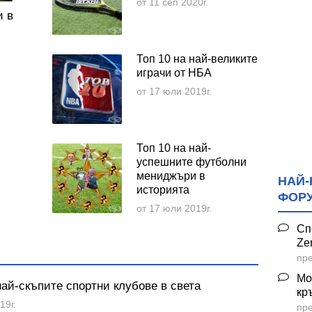
от 11 сеп 2020г.
и в
Топ 10 на най-великите
играчи от НБА
от 17 юли 2019г.
Топ 10 на най-
успешните футболни
мениджъри в
НАЙ-
историята
ФОР
от 17 юли 2019г.
Сп
Ze
пре
Мо
най-скъпите спортни клубове в света
кр
19г.
пре