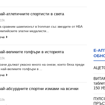
най-атлетичните спортисти в света
19г.
а сравним шампионът в Ironman със звездите от НБА
импийските златни медалисти...
ече
Е-АП
най-великите голфъри в историята
ОБН
19г.
рачи дължат ужасно много на онези, които бяха преди
АЦЕТО
о най-великите голфъри в ...
ече
ВИТАМ
табле
150 
 най-абсурдните спортни измами на всички
ПУЛС
19г.
ПРЪСТ