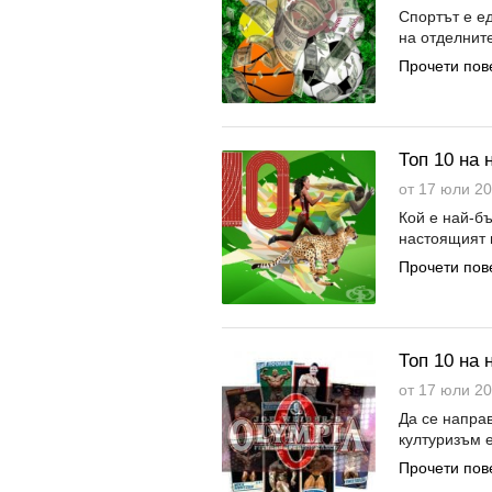
Спортът е е
на отделните
Прочети пов
Топ 10 на 
от 17 юли 20
Кой е най-бъ
настоящият м
Прочети пов
Топ 10 на
от 17 юли 20
Да се напра
културизъм е
Прочети пов