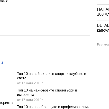
ече
ПАНА
100 м
ВЕГА
капсул
НИ
Топ 10 на най-скъпите спортни клубове в
света
от 17 юли 2019г.
Топ 10 на най-бързите спринтьори в
историята
от 17 юли 2019г.
торията
Топ 10 на новобранците в професионалния