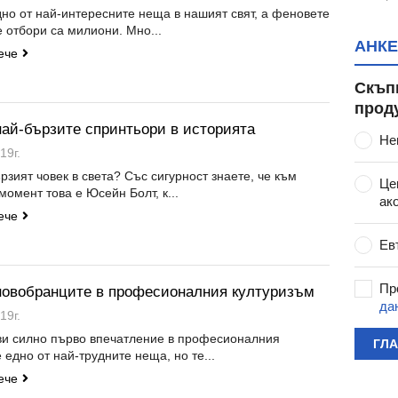
дно от най-интересните неща в нашият свят, а феновете
 отбори са милиони. Мно...
АНКЕ
ече
Скъп
прод
най-бързите спринтьори в историята
Не
19г.
рзият човек в света? Със сигурност знаете, че към
Це
омент това е Юсейн Болт, к...
ак
ече
Ев
Пр
 новобранците в професионалния културизъм
да
19г.
ви силно първо впечатление в професионалния
ГЛ
 едно от най-трудните неща, но те...
ече