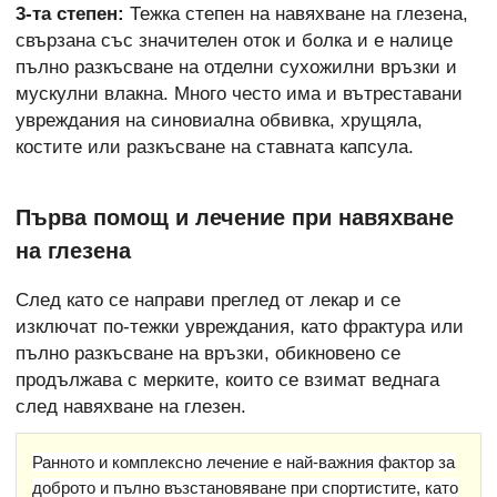
3-та степен:
Тежка степен на навяхване на глезена,
свързана със значителен оток и болка и е налице
пълно разкъсване на отделни сухожилни връзки и
мускулни влакна. Много често има и вътреставани
увреждания на синовиална обвивка, хрущяла,
костите или разкъсване на ставната капсула.
Първа помощ и лечение при навяхване
на глезена
След като се направи преглед от лекар и се
изключат по-тежки увреждания, като фрактура или
пълно разкъсване на връзки, обикновено се
продължава с мерките, които се взимат веднага
след навяхване на глезен.
Ранното и комплексно лечение е най-важния фактор за
доброто и пълно възстановяване при спортистите, като