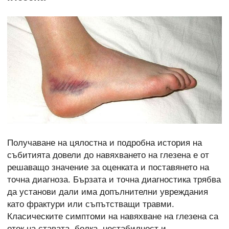
Получаване на цялостна и подробна история на
събитията довели до навяхването на глезена е от
решаващо значение за оценката и поставянето на
точна диагноза. Бързата и точна диагностика трябва
да установи дали има допълнителни увреждания
като фрактури или съпътстващи травми.
Класическите симптоми на навяхване на глезена са
оток на ставата, болка, нестабилност и