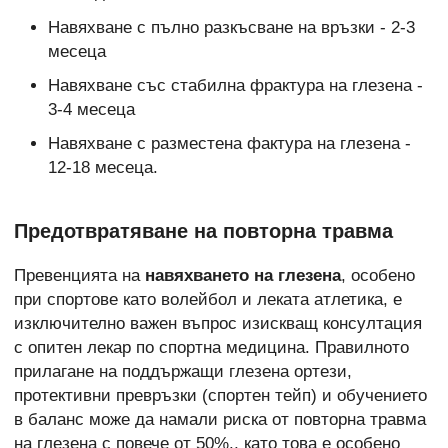
Навяхване с пълно разкъсване на връзки - 2-3
месеца
Навяхване със стабилна фрактура на глезена -
3-4 месеца
Навяхване с разместена фактура на глезена -
12-18 месеца.
Предотвратяване на повторна травма
Превенцията на
навяхването на глезена
, особено
при спортове като волейбол и леката атлетика, е
изключително важен въпрос изискващ консултация
с опитен лекар по спортна медицина. Правилното
прилагане на поддържащи глезена ортези,
протективни превръзки (спортен тейп) и обучението
в баланс може да намали риска от повторна травма
на глезена с повече от 50%., като това е особено