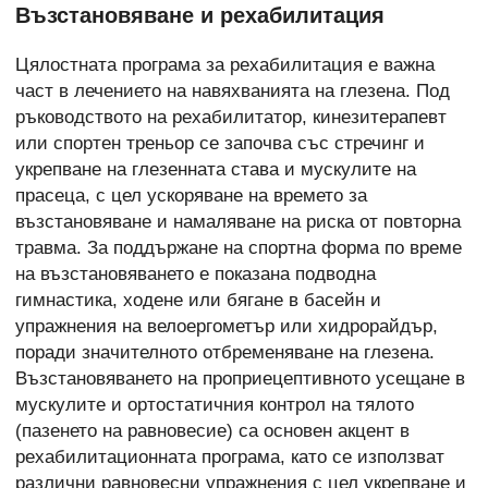
Възстановяване и рехабилитация
Цялостната програма за рехабилитация е важна
част в лечението на навяхванията на глезена. Под
ръководството на рехабилитатор, кинезитерапевт
или спортен треньор се започва със стречинг и
укрепване на глезенната става и мускулите на
прасеца, с цел ускоряване на времето за
възстановяване и намаляване на риска от повторна
травма. За поддържане на спортна форма по време
на възстановяването е показана подводна
гимнастика, ходене или бягане в басейн и
упражнения на велоергометър или хидрорайдър,
поради значителното отбременяване на глезена.
Възстановяването на проприецептивното усещане в
мускулите и ортостатичния контрол на тялото
(пазенето на равновесие) са основен акцент в
рехабилитационната програма, като се използват
различни равновесни упражнения с цел укрепване и