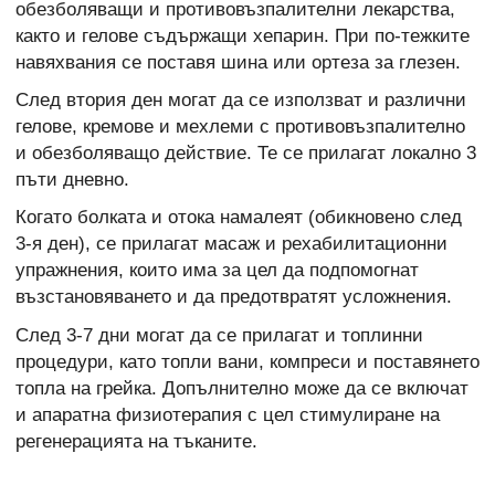
обезболяващи и противовъзпалителни лекарства,
както и гелове съдържащи хепарин. При по-тежките
навяхвания се поставя шина или ортеза за глезен.
След втория ден могат да се използват и различни
гелове, кремове и мехлеми с противовъзпалително
и обезболяващо действие. Те се прилагат локално 3
пъти дневно.
Когато болката и отока намалеят (обикновено след
3-я ден), се прилагат масаж и рехабилитационни
упражнения, които има за цел да подпомогнат
възстановяването и да предотвратят усложнения.
След 3-7 дни могат да се прилагат и топлинни
процедури, като топли вани, компреси и поставянето
топла на грейка. Допълнително може да се включат
и апаратна физиотерапия с цел стимулиране на
регенерацията на тъканите.