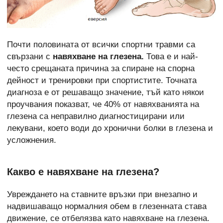
Почти половината от всички спортни травми са
свързани с
навяхване на глезена.
Това е и най-
често срещаната причина за спиране на спорна
дейност и тренировки при спортистите. Точната
диагноза е от решаващо значение, тъй като някои
проучвания показват, че 40% от навяхванията на
глезена са неправилно диагностицирани или
лекувани, което води до хронични болки в глезена и
усложнения.
Какво е навяхване на глезена?
Увреждането на ставните връзки при внезапно и
надвишаващо нормалния обем в глезенната става
движение, се отбелязва като навяхване на глезена.