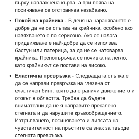
върху навлажнена кърпа, а при поява на
посиняване се отстранява незабавно.
Покой на крайника
- В деня на нараняването е
добре да не се стъпва на крайника, особено ако
навяхването е по-сериозно. Ако се налага
придвижване е най-добре да се използва
бастун или патерица, за да не се натоварва
крайника. Препопъръчва се почивка на легло,
като крайникът се постави на високо.
Еластична превръзка
- Следващата стъпка е
да се направи превръзка на глезена от
еластичен бинт, която да ограничи движението и
отокът в областта. Трябва да бъдете
внимателни да не я направите прекалено
стегната и да нарушите кръвообращението.
Изтръпването, посиняването и липсата на
чувствителност на пръстите са знак за твърде
стегната превръзка.