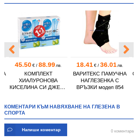
45.50
88.99
18.41
36.01
.
€
/
лв.
€
/
лв.
КА
КОМПЛЕКТ
ВАРИТЕКС ПАМУЧНА
О
ХИАЛУРОНОВА
НАГЛЕЗЕНКА С
КИСЕЛИНА СИ ДЖЕЛИ
ВРЪЗКИ модел 854
желирани стика 2 кутии
* 31
КОМЕНТАРИ КЪМ НАВЯХВАНЕ НА ГЛЕЗЕНА В
СПОРТА
Напиши коментар
0 коментара