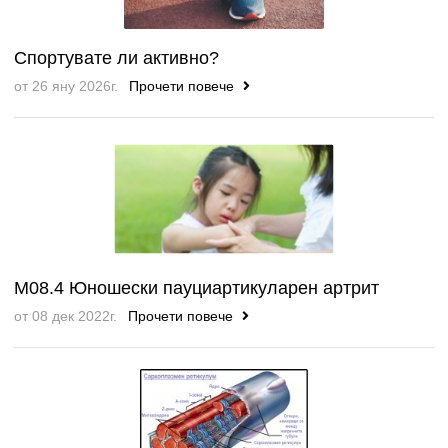
Спортувате ли активно?
от 26 яну 2026г.
Прочети повече
M08.4 Юношески пауциартикуларен артрит
от 08 дек 2022г.
Прочети повече