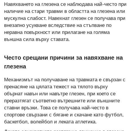
Навяхването на глезена се наблюдава най-често при
наличие на стари травми в областта на глезена или
мускулна слабост. Навехнат глезен се получава при
внезапно усукване вследствие на стъпване по
неравна повърхност или прилагане на голяма
външна сила върху ставата.
Често срещани причини за навяхване на
глезена
Механизмът на получаване на травмата е свързан с
пренасяне на цялата тежест на тялото върху
обърнат навън или навътре глезен, при което се
преразтягат съответно вътрешните или външните
ставни връзки. Това се получава най-често в
спортове свързани с бягане и скачане като футбол,
баскетбол, волейбол и леката атлетика.