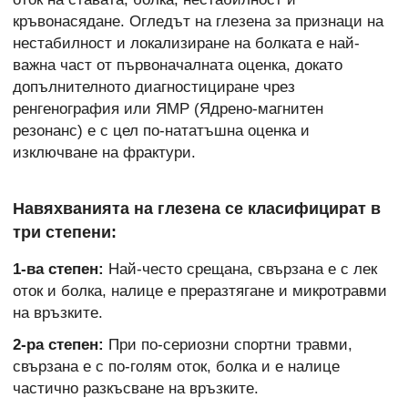
кръвонасядане. Огледът на глезена за признаци на
нестабилност и локализиране на болката е най-
важна част от първоначалната оценка, докато
допълнителното диагностициране чрез
ренгенография или ЯМР (Ядрено-магнитен
резонанс) е с цел по-нататъшна оценка и
изключване на фрактури.
Навяхванията на глезена се класифицират в
три степени:
1-ва степен:
Най-често срещана, свързана е с лек
оток и болка, налице е преразтягане и микротравми
на връзките.
2-ра степен:
При по-сериозни спортни травми,
свързана е с по-голям оток, болка и е налице
частично разкъсване на връзките.