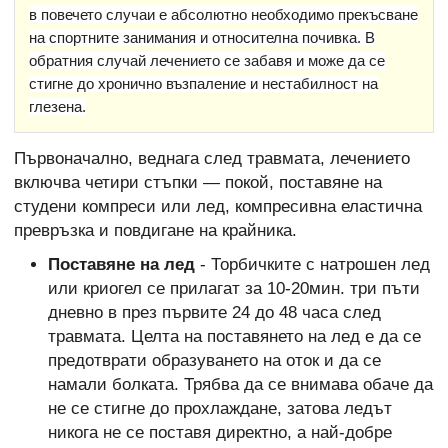
в повечето случаи е абсолютно необходимо прекъсване
на спортните занимания и относителна почивка. В
обратния случай лечението се забавя и може да се
стигне до хронично възпаление и нестабилност на
глезена.
Първоначално, веднага след травмата, лечението
включва четири стъпки — покой, поставяне на
студени компреси или лед, компресивна еластична
превръзка и повдигане на крайника.
Поставяне на лед
- Торбичките с натрошен лед
или криогел се прилагат за 10-20мин. три пъти
дневно в през първите 24 до 48 часа след
травмата. Целта на поставянето на лед е да се
предотврати образуването на оток и да се
намали болката. Трябва да се внимава обаче да
не се стигне до прохлаждане, затова ледът
никога не се поставя директно, а най-добре