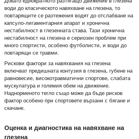
Докато еднократното разтягащо движение в глезена
води до класическото навяхване на глезена, то
повтарящите се разтежения водят до отслабване на
капсуло-лигаментарния апарат и хронична
нестабилност в глезенната става. Тази хронична
нестабилност на глезена е сериозен проблем при
много спортисти, особено футболисти, и води до
повтарящи се травми.
Рискови фактори за навяхвания на глезена
включват предишната контузия в глезена, губене на
равновесие, високотравматични спортове, слабата
мускулатура и големия обем на движение.
Наднорменото тегло също може да бъде рисков
фактор особено при спортовете вързани с бягане и
скачане.
Оценка и диагностика на навяхване на
глезена