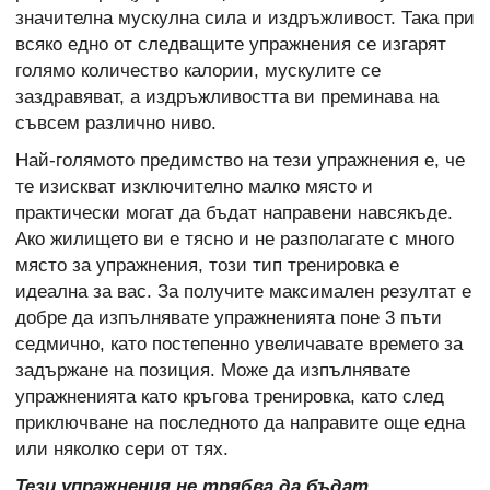
значителна мускулна сила и издръжливост. Така при
всяко едно от следващите упражнения се изгарят
голямо количество калории, мускулите се
заздравяват, а издръжливостта ви преминава на
съвсем различно ниво.
Най-голямото предимство на тези упражнения е, че
те изискват изключително малко място и
практически могат да бъдат направени навсякъде.
Ако жилището ви е тясно и не разполагате с много
място за упражнения, този тип тренировка е
идеална за вас. За получите максимален резултат е
добре да изпълнявате упражненията поне 3 пъти
седмично, като постепенно увеличавате времето за
задържане на позиция. Може да изпълнявате
упражненията като кръгова тренировка, като след
приключване на последното да направите още една
или няколко сери от тях.
Тези упражнения не трябва да бъдат