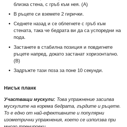
близка стена, с гръб към нея. (А)
В ръцете си вземете 2 гирички.
Седнете назад и се облегнете с гръб към
стената, така че бедрата ви да са успоредни на
пода.
Застанете в стабилна позиция и повдигнете
ръцете напред, докато застанат хоризонтално.
(В)
Задръжте тази поза за поне 10 секунди.
Нисък планк
Участващи мускули:
Това упражнение засилва
мускулите на корема бедрата, гърдите и ръцете.
То е едно от най-ефективните и популярни
изометрични упражнения, което се използва при
много тренировки