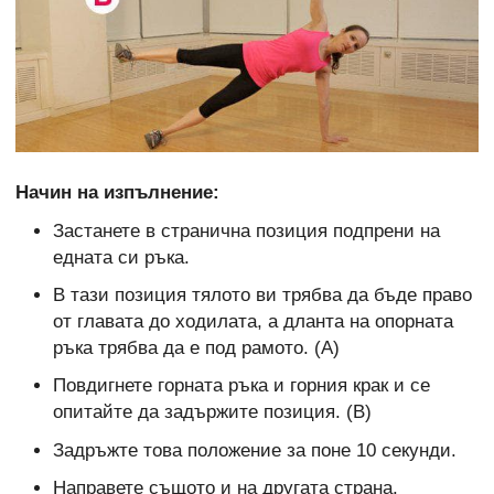
Начин на изпълнение:
Застанете в странична позиция подпрени на
едната си ръка.
В тази позиция тялото ви трябва да бъде право
от главата до ходилата, а дланта на опорната
ръка трябва да е под рамото. (А)
Повдигнете горната ръка и горния крак и се
опитайте да задържите позиция. (В)
Задръжте това положение за поне 10 секунди.
Направете същото и на другата страна.