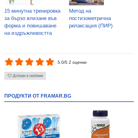
15 минутна тренировка
Метод на
за бързо влизане във
постизометрична
форма и повишаване
релаксация (ПИР)
на издръжливостта
5.0/5 2 оценки
Добави в любими
ПРОДУКТИ ОТ FRAMAR.BG