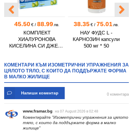
45.50
88.99
38.35
75.01
.
€
/
лв.
€
/
лв.
КОМПЛЕКТ
НАУ ФУДС L -
A
ХИАЛУРОНОВА
КАРНОЗИН капсули
КИСЕЛИНА СИ ДЖЕЛИ
500 мг * 50
желирани стика 2 кутии
* 31
КОМЕНТАРИ КЪМ ИЗОМЕТРИЧНИ УПРАЖНЕНИЯ ЗА
ЦЯЛОТО ТЯЛО, С КОИТО ДА ПОДДЪРЖАТЕ ФОРМА
В МАЛКО ЖИЛИЩЕ
Напиши коментар
0 коментара
www.framar.bg
на 07 August 2026 в 02:48
Коментирайте
"Изометрични упражнения за цялото
тяло, с които да поддържате форма в малко
жилище"