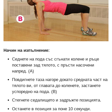
Начин на изпълнение:
Седнете на пода със сгънати колене и ръце
поставени зад тялото, с пръсти насочени
напред. (А)
Повдигнете таза нагоре докато средната част на
тялото ви, от главата до коленете, застанете
успоредно на пода. (В)
Стегнете седалището и задръжте позицията.
Останете в позиция за поне 10 секунди.