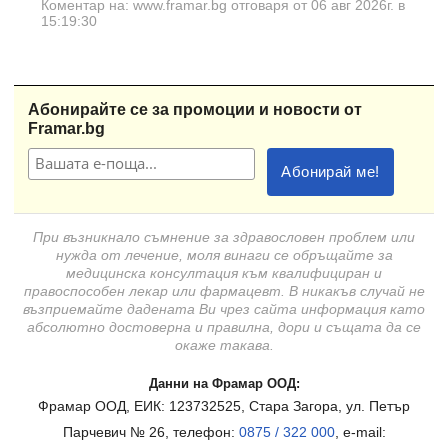
Коментар на: www.framar.bg отговаря от 06 авг 2026г. в
15:19:30
Абонирайте се за промоции и новости от
Framar.bg
При възникнало съмнение за здравословен проблем или
нужда от лечение, моля винаги се обръщайте за
медицинска консултация към квалифициран и
правоспособен лекар или фармацевт. В никакъв случай не
възприемайте дадената Ви чрез сайта информация като
абсолютно достоверна и правилна, дори и същата да се
окаже такава.
Данни на Фрамар ООД:
Фрамар ООД, ЕИК: 123732525, Стара Загора, ул. Петър
Парчевич № 26, телефон:
0875 / 322 000
, e-mail: