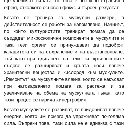
ще увеличат силата, но това е по-скоро страничен
ефект, отколкото основен фокус и търсен резултат.
Когато се тренира за мускулни размери, в
действителност се работи за напомпване. Начинът,
по който културистите тренират помага да се
създадат микроскопични компоненти в мускулите и
така тези органи се принуждават да подобрят
капацитета си на съхранение и на възстановяване,
тъй като при вдигането на тежести, кръвоносните
съдове се разширяват и кръвта носи повече
хранителни вещества и кислород към мускулите.
„Ремонтът“ на мускулните влакна, които се накъсват
при натоварването помага за растежа и за
увеличаване на обема на мускулната тъкан, като
този процес се нарича хипертрофия.
Когато мускулите се развиват, те придобиват повече
енергия, която им помага да упражняват по-голяма
сила. Въпреки това, тази сила не е еднаква с тази