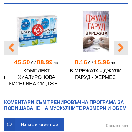
45.50
88.99
8.16
15.96
.
€
/
лв.
€
/
лв.
КОМПЛЕКТ
В МРЕЖАТА - ДЖУЛИ
ли
ХИАЛУРОНОВА
ГАРУД - ХЕРМЕС
КИСЕЛИНА СИ ДЖЕЛИ
желирани стика 2 кутии
* 31
КОМЕНТАРИ КЪМ ТРЕНИРОВЪЧНА ПРОГРАМА ЗА
ПОВИШАВАНЕ НА МУСКУЛНИТЕ РАЗМЕРИ И ОБЕМ
Напиши коментар
0 коментара