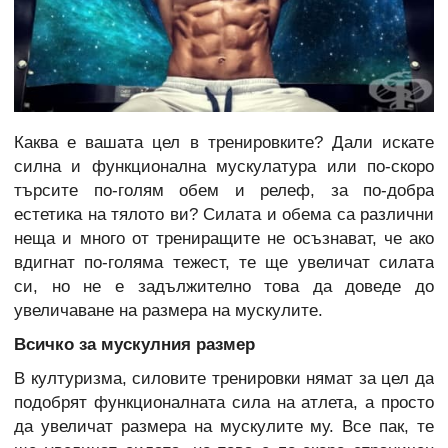
Каква е вашата цел в тренировките? Дали искате
силна и функционална мускулатура или по-скоро
търсите по-голям обем и релеф, за по-добра
естетика на тялото ви? Силата и обема са различни
неща и много от трениращите не осъзнават, че ако
вдигнат по-голяма тежест, те ще увеличат силата
си, но не е задължително това да доведе до
увеличаване на размера на мускулите.
Всичко за мускулния размер
В културизма, силовите тренировки нямат за цел да
подобрят функционалната сила на атлета, а просто
да увеличат размера на мускулите му. Все пак, те