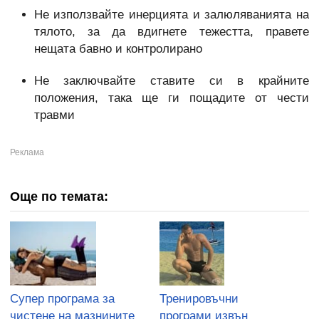
Не използвайте инерцията и залюляванията на
тялото, за да вдигнете тежестта, правете
нещата бавно и контролирано
Не заключвайте ставите си в крайните
положения, така ще ги пощадите от чести
травми
Още по темата:
Супер програма за
Тренировъчни
чистене на мазнините
програми извън