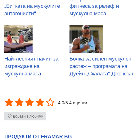
„Битката на мускулите
фитнеса за релеф и
антагонисти“
мускулна маса
Най-лесният начин за
Болка за силен мускулен
изграждане на
растеж – програмата на
мускулна маса
Дуейн „Скалата“ Джонсън
4.0/5 4 оценки
Добави в любими
ПРОДУКТИ ОТ FRAMAR.BG