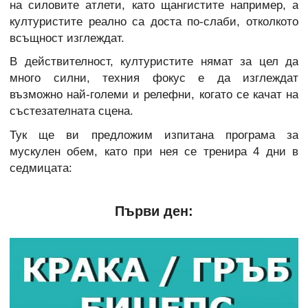
на силовите атлети, като щангистите например, а
културистите реално са доста по-слаби, отколкото
всъщност изглеждат.
В действителност, културистите нямат за цел да
много силни, техния фокус е да изглеждат
възможно най-големи и релефни, когато се качат на
състезателната сцена.
Тук ще ви предложим изпитана програма за
мускулен обем, като при нея се тренира 4 дни в
седмицата:
Първи ден: